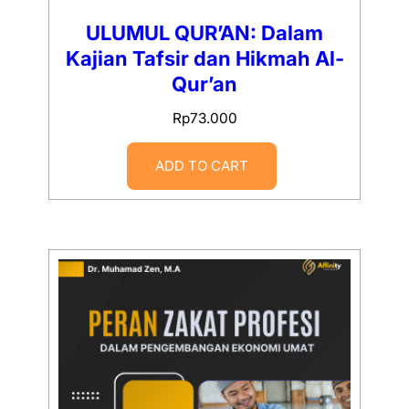
ULUMUL QUR’AN: Dalam
Kajian Tafsir dan Hikmah Al-
Qur’an
Rp
73.000
ADD TO CART