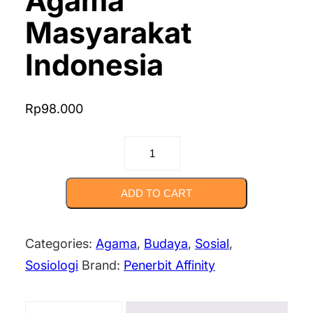
Agama
Masyarakat
Indonesia
Rp
98.000
ANTROPOLOGI
DAN
SOSIOLOGI
ADD TO CART
AGAMA:
Pendekatan
Categories:
Agama
,
Budaya
,
Sosial
,
Budaya
Sosiologi
Brand:
Penerbit Affinity
dan
Agama