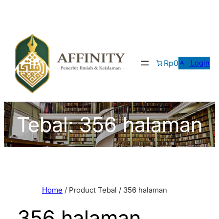
Skip
to
content
Rp0
Login
Tebal:
356 halaman
Home
/ Product Tebal / 356 halaman
356 halaman