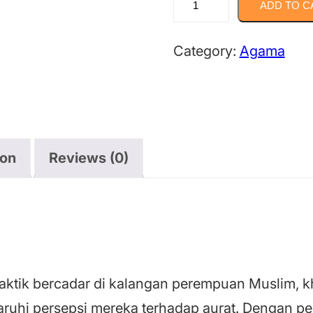
ADD TO C
DALAM
RESEPSI
Category:
Agama
AYAT
AL-
QUR’AN
quantity
ion
Reviews (0)
tik bercadar di kalangan perempuan Muslim, k
ruhi persepsi mereka terhadap aurat. Dengan pen