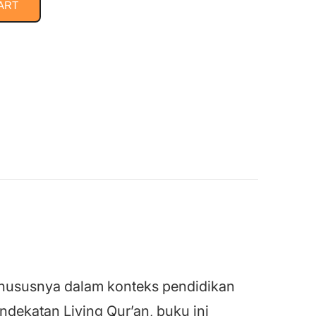
ART
hususnya dalam konteks pendidikan
dekatan Living Qur’an, buku ini