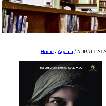
Home
/
Agama
/ AURAT DALA