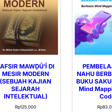
AFSIR MAWḌŪ‘Ī DI
PEMBELA
MESIR MODERN
NAHU BER
(SEBUAH KAJIAN
BUKU SAKU 
SEJARAH
Mind Mapp
INTELEKTUAL)
Cod
Rp
125.000
Rp
83.