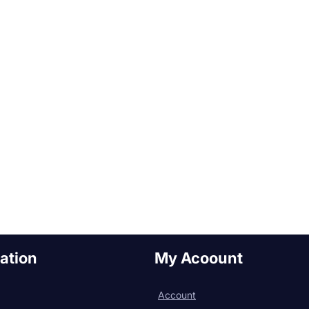
ation
My Acoount
Account