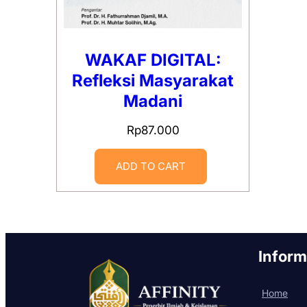
WAKAF DIGITAL:
Refleksi Masyarakat
Madani
Rp
87.000
ADD TO CART
Inform
Home