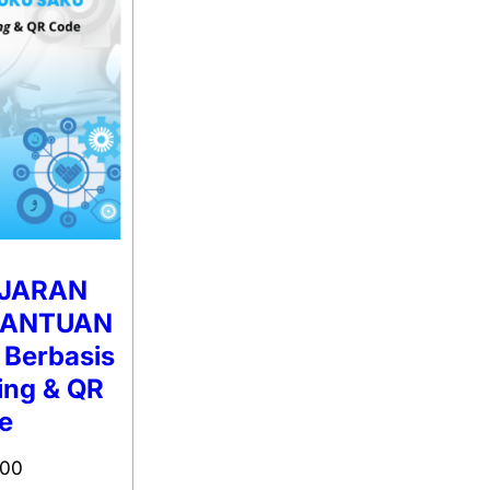
JARAN
BANTUAN
Berbasis
ing & QR
e
000