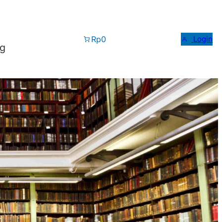
Rp0
Login
og