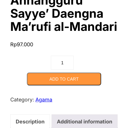
Annangguru
Sayye’ Daengna
Ma’rufi al-Mandari
Rp
97.000
"Sekolah
Jiwa,
Mengenal
ADD TO CART
Tuhan":
Warisan
Category:
Agama
Pendidikan
Sufistik
Description
Additional information
Annangguru