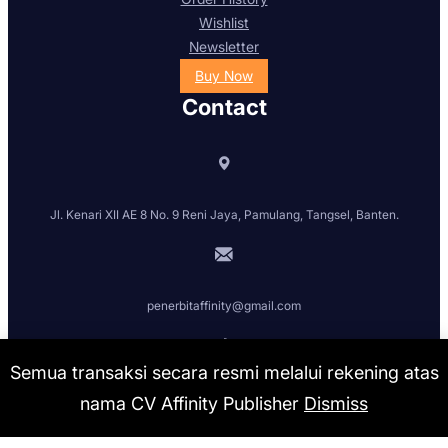
Wishlist
Newsletter
Buy Now
Contact
Jl. Kenari XII AE 8 No. 9 Reni Jaya, Pamulang, Tangsel, Banten.
penerbitaffinity@gmail.com
Semua transaksi secara resmi melalui rekening atas
+62 85174468559 (CS-1)
nama CV Affinity Publisher
Dismiss