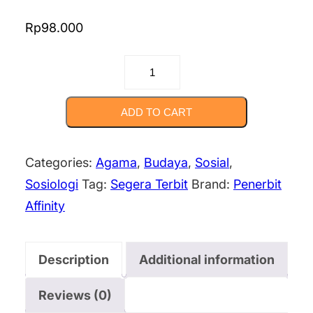
Rp
98.000
WAJAH
TUHAN
DI
ADD TO CART
RUANG
SOSIAL:
Categories:
Agama
,
Budaya
,
Sosial
,
Tuhan
Sosiologi
Tag:
Segera Terbit
Brand:
Penerbit
di
Affinity
Tengah
Keragaman
Description
Additional information
Kehidupan
Manusia
Reviews (0)
quantity