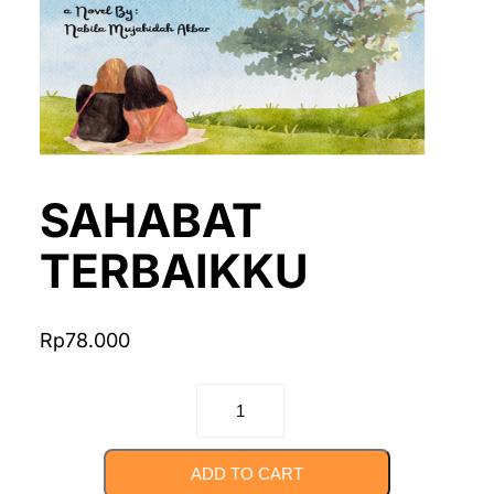
SAHABAT
TERBAIKKU
Rp
78.000
SAHABAT
TERBAIKKU
quantity
ADD TO CART