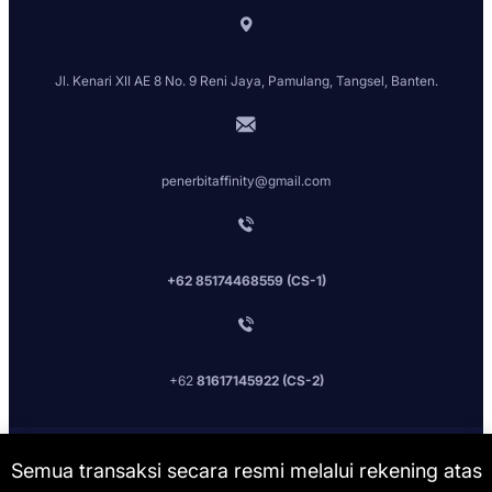
Jl. Kenari XII AE 8 No. 9 Reni Jaya, Pamulang, Tangsel, Banten.
penerbitaffinity@gmail.com
+62 85174468559 (CS-1)
+62
81617145922 (CS-2)
Penerbit Affinit
y [2026] All Rights Reserved.
Semua transaksi secara resmi melalui rekening atas