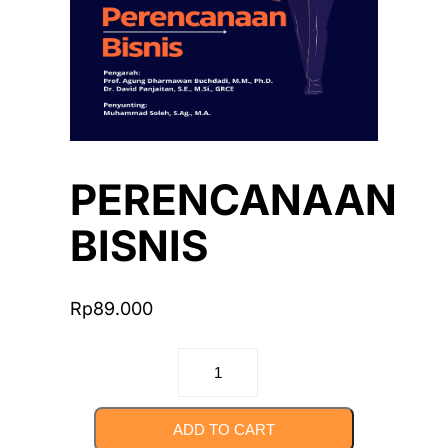
PERENCANAAN
BISNIS
Rp
89.000
PERENCANAAN
BISNIS
quantity
ADD TO CART