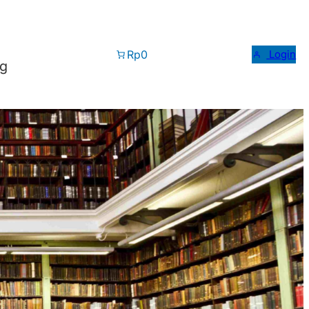
Rp0
Login
og