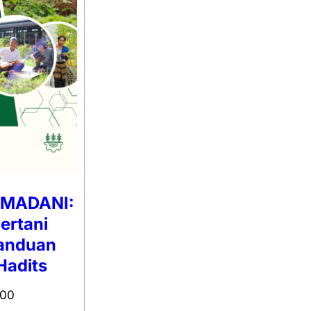
 MADANI:
ertani
anduan
Hadits
000