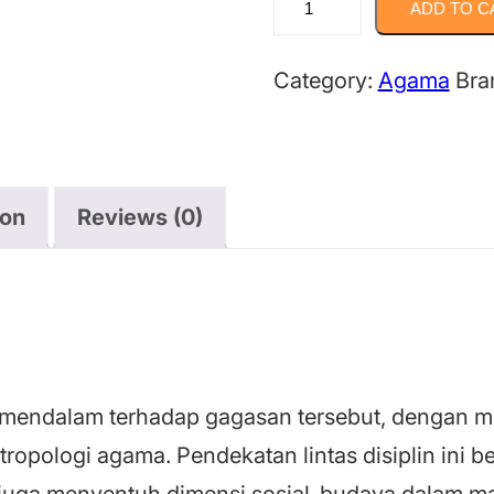
ADD TO C
Jiwa
Manusia
Category:
Agama
Bra
Pasca
Kematian
quantity
ion
Reviews (0)
 mendalam terhadap gagasan tersebut, dengan m
antropologi agama. Pendekatan lintas disiplin in
pi juga menyentuh dimensi sosial-budaya dalam 