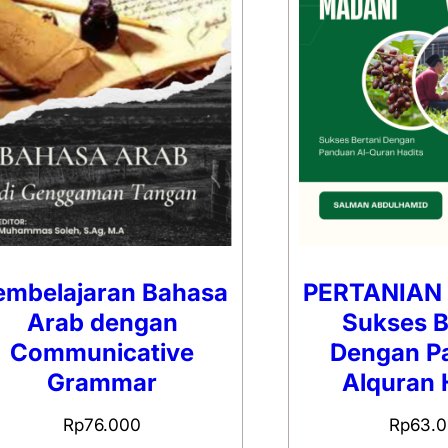
embelajaran Bahasa
PERTANIAN
Arab dengan
Sukses B
Communicative
Dengan P
Grammar
Alquran 
Rp
76.000
Rp
63.