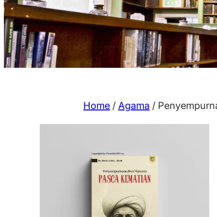
Home
/
Agama
/ Penyempurna