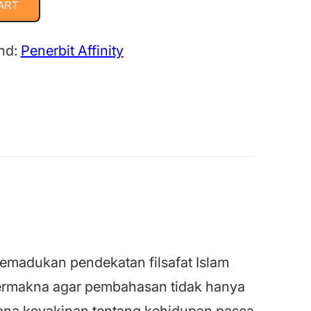
ART
nd:
Penerbit Affinity
emadukan pendekatan filsafat Islam
i bermakna agar pembahasan tidak hanya
mana keyakinan tentang kehidupan pasca