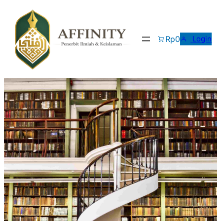
Skip
to
content
Rp0
Login