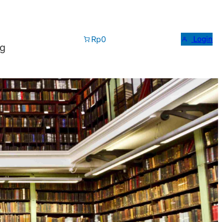
Rp0
Login
og