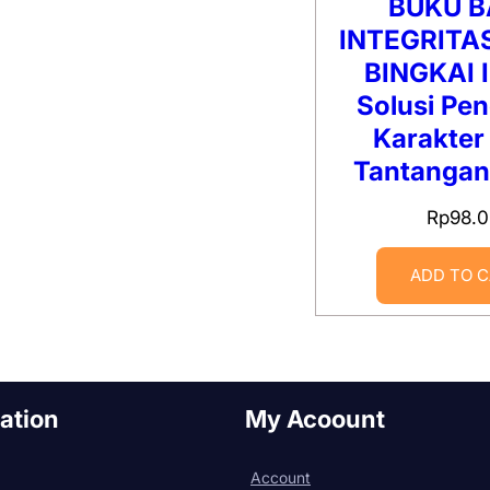
BUKU B
INTEGRITA
BINGKAI 
Solusi Pen
Karakter
Tantanga
Rp
98.
ADD TO 
ation
My Acoount
Account