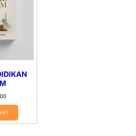
DIDIKAN
AM
000
CART