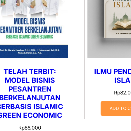
TELAH TERBIT:
ILMU PEN
MODEL BISNIS
ISL
PESANTREN
Rp
82.
BERKELANJUTAN
BERBASIS ISLAMIC
ADD TO 
GREEN ECONOMIC
Rp
86.000