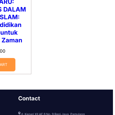
ARU:
S DALAM
ISLAM:
didikan
 untuk
n Zaman
000
CART
Contact
Jl. Kenari XII AE 8 No. 9 Reni Jaya, Pamulang,