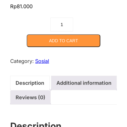
Rp
81.000
BRANDING
DAN
CO-
ADD TO CART
BRANDING:
“Kunci
Category:
Sosial
Menuju
Keberhasilan
Description
Additional information
di
Era
Reviews (0)
Kompetitif”
quantity
Description