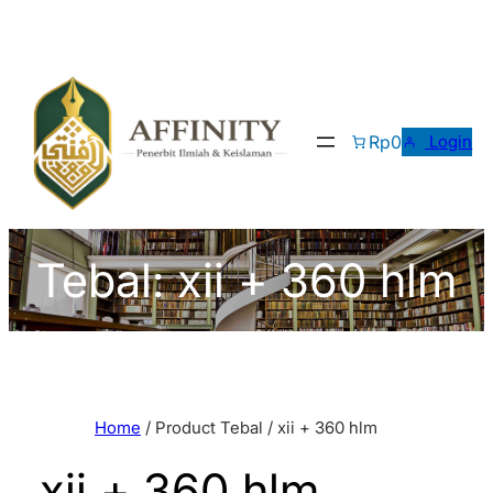
Skip
to
content
Rp0
Login
Tebal:
xii + 360 hlm
Home
/ Product Tebal / xii + 360 hlm
xii + 360 hlm