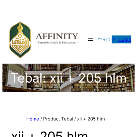
Skip
to
content
Rp0
Login
Tebal:
xii + 205 hlm
Home
/ Product Tebal / xii + 205 hlm
xii + 205 hlm