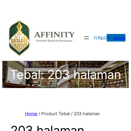
Skip
to
content
Rp0
Login
Tebal:
203 halaman
Home
/ Product Tebal / 203 halaman
203 halaman