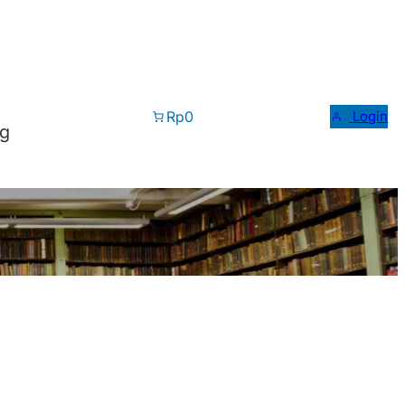
Rp0
Login
og