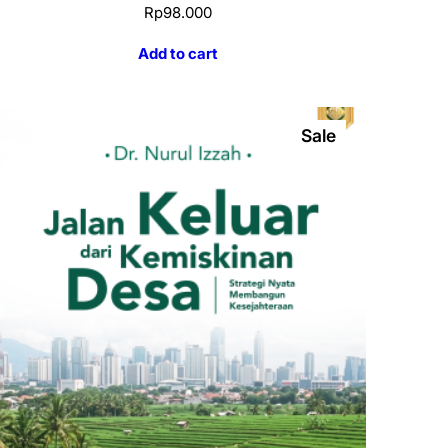
Rp
98.000
Add to cart
Sale
Product
On
Sale