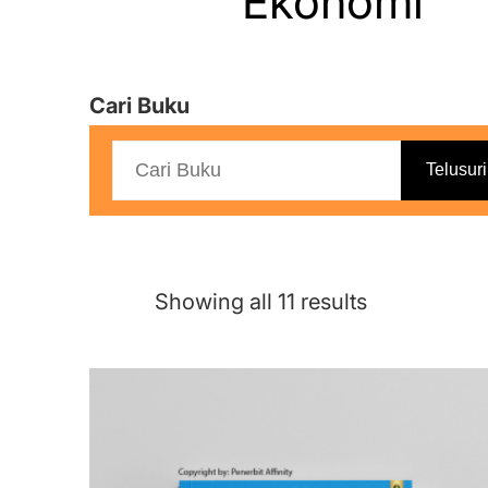
Ekonomi
Cari Buku
Telusuri
Sorted
Showing all 11 results
by
latest