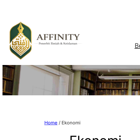
Skip
to
content
B
Home
/ Ekonomi