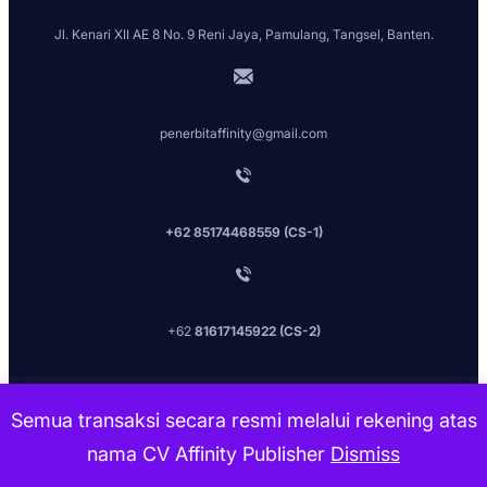
Jl. Kenari XII AE 8 No. 9 Reni Jaya, Pamulang, Tangsel, Banten.
penerbitaffinity@gmail.com
+62 85174468559 (CS-1)
+62
81617145922 (CS-2)
Penerbit Affinit
y [2026] All Rights Reserved.
Semua transaksi secara resmi melalui rekening atas
nama CV Affinity Publisher
Dismiss