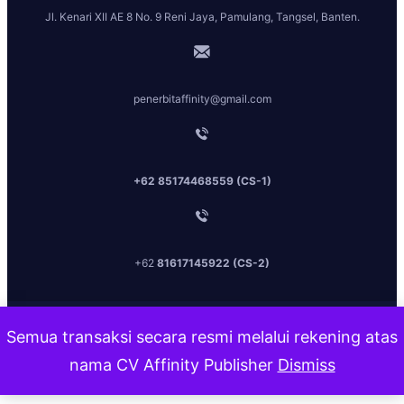
Jl. Kenari XII AE 8 No. 9 Reni Jaya, Pamulang, Tangsel, Banten.
penerbitaffinity@gmail.com
+62 85174468559 (CS-1)
+62
81617145922 (CS-2)
Penerbit Affinit
y [2026] All Rights Reserved.
Semua transaksi secara resmi melalui rekening atas
nama CV Affinity Publisher
Dismiss