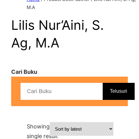
M.A
Lilis Nur’Aini, S.
Ag, M.A
Cari Buku
Telusuri
Showing the
single result