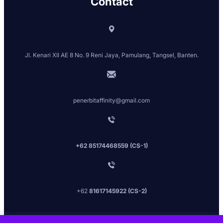
Contact
Jl. Kenari XII AE 8 No. 9 Reni Jaya, Pamulang, Tangsel, Banten.
penerbitaffinity@gmail.com
+62 85174468559 (CS-1)
+62
81617145922 (CS-2)
Penerbit Affinit
y [2026] All Rights Reserved.