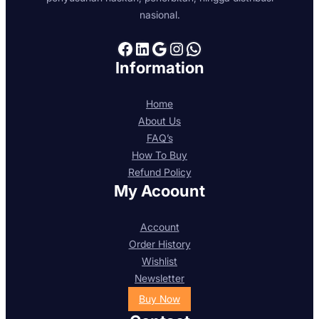
nasional.
Facebook
LinkedIn
Google
Instagram
WhatsApp
Information
Home
About Us
FAQ’s
How To Buy
Refund Policy
My Acoount
Account
Order History
Wishlist
Newsletter
Buy Now