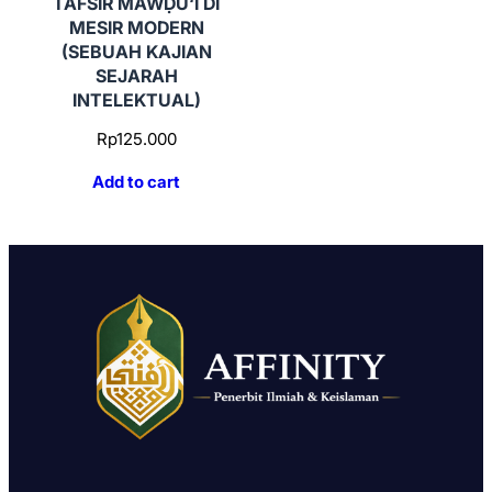
TAFSIR MAWḌŪ‘Ī DI
MESIR MODERN
(SEBUAH KAJIAN
SEJARAH
INTELEKTUAL)
Rp
125.000
Add to cart