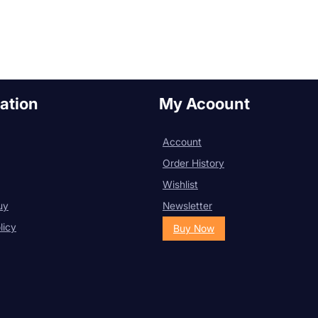
ation
My Acoount
Account
Order History
Wishlist
uy
Newsletter
licy
Buy Now