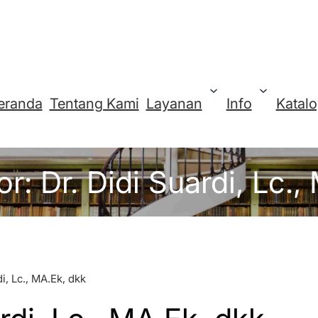
eranda
Tentang Kami
Layanan
Info
Katal
or:
Dr. Didi Suardi, Lc.
i, Lc., MA.Ek, dkk