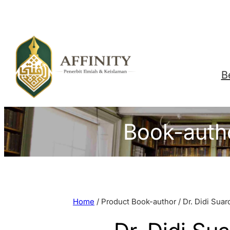
Skip
to
content
B
Book-auth
Home
/ Product Book-author / Dr. Didi Suard