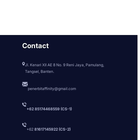
Contact
Jl. Kenari XII AE 8 No. 9 Reni Jaya, Pamulang,
Tangsel, Banten.
penerbitaffinity@gmail.com
+62 85174468559 (CS-1)
+62
81617145922 (CS-2)