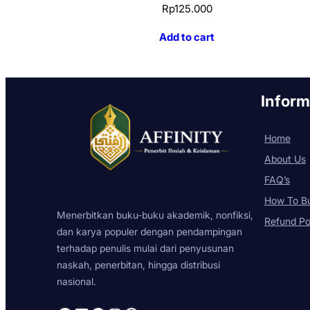
Rp
125.000
Add to cart
Inform
Home
About Us
FAQ’s
How To B
Menerbitkan buku-buku akademik, nonfiksi,
Refund Po
dan karya populer dengan pendampingan
terhadap penulis mulai dari penyusunan
naskah, penerbitan, hingga distribusi
nasional.