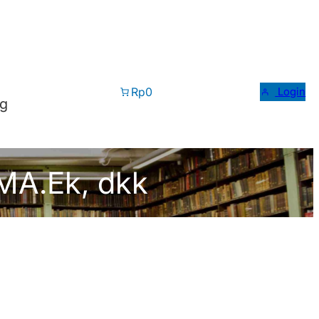
Rp0
Login
og
, MA.Ek, dkk